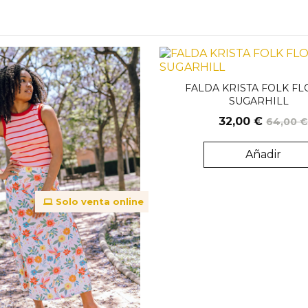
FALDA KRISTA FOLK F
SUGARHILL
32,00 €
64,00 €
Añadir
Solo venta online
Solo v