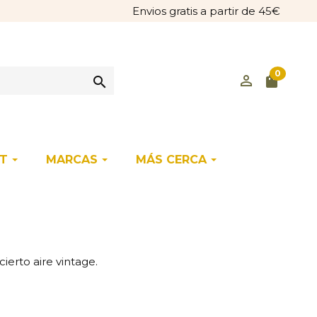
Envios gratis a partir de 45€
0
perm_identity
shopping_bag

ET
MARCAS
MÁS CERCA
ierto aire vintage.