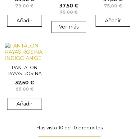
BORDADO
37,50 €
79,00 €
75,00 €
OSMINA
75,00 €
AN’GE
Añadir
Añadir
Ver más
PANTALÓN
RAYAS ROSINA
INDIGO AN’GE
32,50 €
65,00 €
Añadir
Has visto 10 de 10 productos