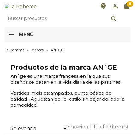
0
contact_support
perm_identity
shopping_bag

MENÚ
La Boheme
Marcas
AN´GE
Productos de la marca AN´GE
An´ge
es una
marca francesa
en la que sus
diseños se basan en la vida diaria de las parisinas.
Vestidos midis estampados, punto básico de
calidad... Apuestan por el estilo sin dejar de lado la
comodidad.
Showing 1-10 of 10 item(s)