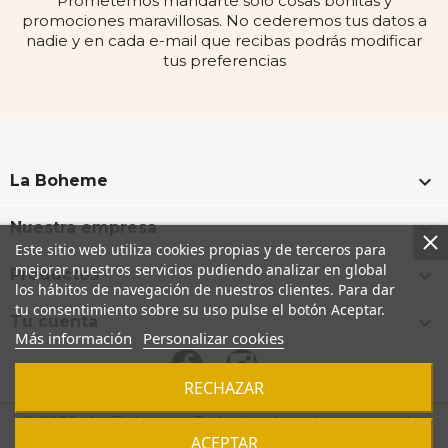
Prometemos mandarte solo cosas bonitas y
promociones maravillosas. No cederemos tus datos a
nadie y en cada e-mail que recibas podrás modificar
tus preferencias

La Boheme

Nuestra empresa
Este sitio web utiliza cookies propias y de terceros para
mejorar nuestros servicios pudiendo analizar en global

Productos
los hábitos de navegación de nuestros clientes. Para dar
tu consentimiento sobre su uso pulse el botón Aceptar.

Tu cuenta
Más información
Personalizar cookies
Facebook
Instagram
RECHAZAR
© 2026 - La Boheme - Todos los derechos reservados
ACEPTAR