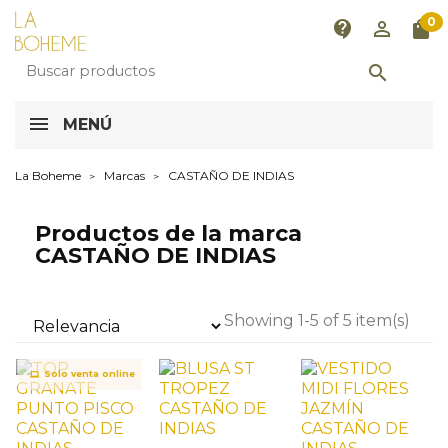
0
contact_support
perm_identity
shopping_bag

MENÚ
La Boheme
Marcas
CASTAÑO DE INDIAS
Productos de la marca
CASTAÑO DE INDIAS
Showing 1-5 of 5 item(s)
Solo venta online