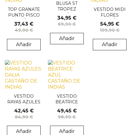
BLUSA ST
TROPEZ
TOP GRANATE
VESTIDO MIDI
CASTAÑO DE
PUNTO PISCO
FLORES
34,95 €
INDIAS
CASTAÑO DE
JAZMÍN
37,43 €
54,95 €
69,90 €
INDIAS
CASTAÑO DE
49,90 €
109,90 €
INDIAS
Añadir
Añadir
Añadir
VESTIDO
VESTIDO
RAYAS AZULES
BEATRICE
DALIA
AZUL
42,45 €
49,45 €
CASTAÑO DE
CASTAÑO DE
84,90 €
98,90 €
INDIAS
INDIAS
Añadir
Añadir