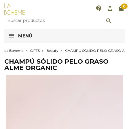
0
contact_support
perm_identity
shopping_bag

MENÚ
La Boheme
GIFTS
Beauty
CHAMPÚ SÓLIDO PELO GRASO AL
CHAMPÚ SÓLIDO PELO GRASO
ALME ORGANIC