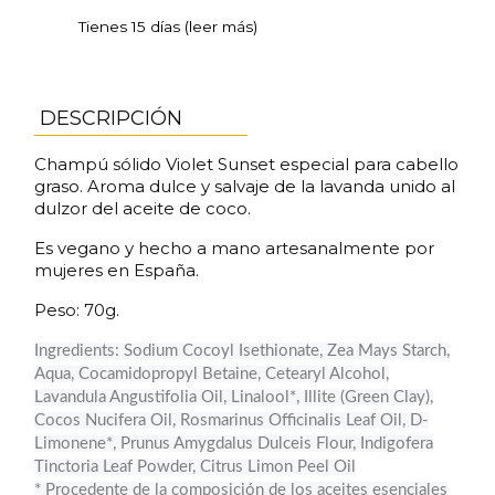
Tienes 15 días (leer más)
DESCRIPCIÓN
Champú sólido Violet Sunset especial para cabello
graso. Aroma dulce y salvaje de la lavanda unido al
dulzor del aceite de coco.
Es vegano y hecho a mano artesanalmente por
mujeres en España.
Peso: 70g.
Ingredients: Sodium Cocoyl Isethionate, Zea Mays Starch,
Aqua, Cocamidopropyl Betaine, Cetearyl Alcohol,
Lavandula Angustifolia Oil, Linalool*, Illite (Green Clay),
Cocos Nucifera Oil, Rosmarinus Officinalis Leaf Oil, D-
Limonene*, Prunus Amygdalus Dulceis Flour, Indigofera
Tinctoria Leaf Powder, Citrus Limon Peel Oil
* Procedente de la composición de los aceites esenciales