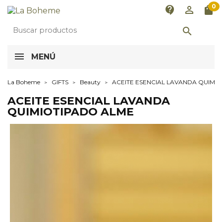
0
contact_support
perm_identity
shopping_bag

MENÚ
La Boheme
GIFTS
Beauty
ACEITE ESENCIAL LAVANDA QUIMI
ACEITE ESENCIAL LAVANDA
QUIMIOTIPADO ALME